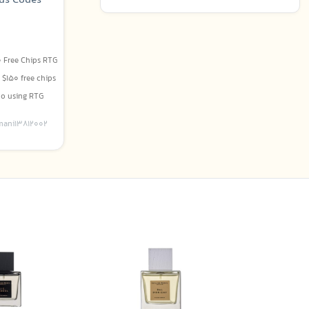
us Codes
0 Free Chips RTG
$150 free chips
 using RTG...
mani13812002