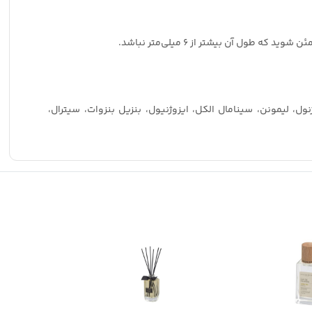
ل آن بیشتر از ۶ میلی‌متر نباشد.
وژنول، لیمونن، سینامال الکل، ایزوژنیول، بنزیل بنزوات، سیترال،