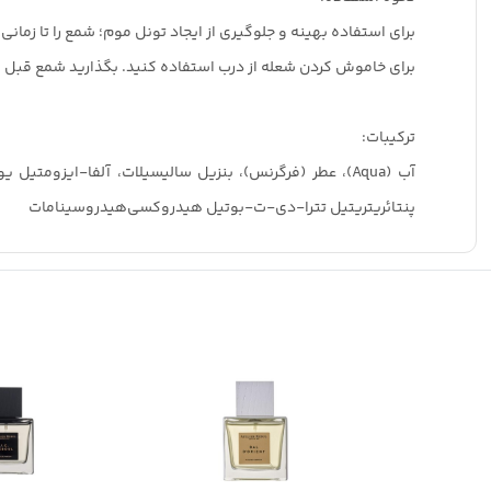
برای استفاده بهینه و جلوگیری از ایجاد تونل موم؛ شمع را تا زمانی
برای خاموش کردن شعله از درب استفاده کنید. بگذارید شمع قبل از روشن 
ترکیبات:
آب (Aqua)، عطر (فرگرنس)، بنزیل سالیسیلات، آلفا-ایزومت
پنتائریتریتیل تترا-دی-ت-بوتیل هیدروکسی‌هیدروسینامات