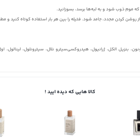
 که موم ذوب شود و به لبه‌ها برسد، بسوزانید.
کردن مجدد، جامد شود. فتیله را بین هر بار استفاده کوتاه کنید و مطمئن شوید که طو
یل یونون، بنزیل الکل، ژرانیول، هیدروکسی‌سیترو نلال، سیترونلول، لینالول، ا
کالا هایی که دیده ایید !