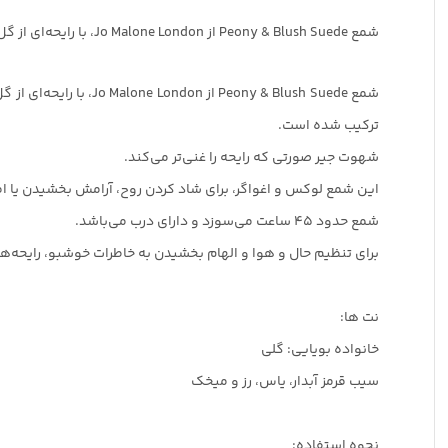
شمع Peony & Blush Suede از Jo Malone London، با رایحه‌ای از گل‌های صدتومانی که با شور و عشق شکوفا می‌شوند و با لطافت آمیخته‌اند.
شمع ny & Blush Suede
ترکیب شده است.
شهوت جیر صورتی که رایحه را غنی‌تر می‌کند.
این شمع لوکس و اغواگر، برای شاد کردن روح، آرامش بخشیدن یا
شمع حدود 45 ساعت می‌سوزد و دارای درب می‌باشد.
برای تنظیم حال و هوا و الهام بخشیدن به خاطرات خوشبو، رایحه‌های ما را کشف کنید. اجازه د
نت ها:
خانواده بویایی: گلی
سیب قرمز آبدار، یاس، رز و میخک
نحوه استفاده: