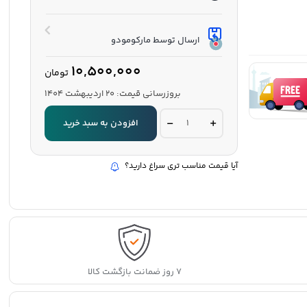
ارسال توسط مارکومودو
10,500,000
تومان
بروزرسانی قیمت:
20 اردیبهشت 1404
شمع
افزودن به سبد خرید
عطری
جو
مالون
لندن
آیا قیمت مناسب تری سراغ دارید؟
مدل
Peony
&
Blush
Suede
-
Ev
Mumu
quantity
۷ روز ضمانت بازگشت کالا