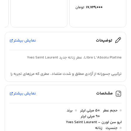
um
Eau de Parfum Set
– Eau...
17,729,000
تومان
توضیحات
نمایش بیشتر
Libre L’Absolu Platine، عطر زنانه جدید Yves Saint Laurent
ترکیبی جسورانه از آزادی مطلق و شدت متضاد، عطری که مرزهای تجربه را
درهم می‌شکند. شکوفه پرتقال سوزان مراکش و اسطوخودوس جسور
فرانسه با اسطوخودوس سفید فلزی در هم آمیخته‌اند تا رایحه‌ای
مشخصات
نمایش بیشتر
درخشان و هیجان‌انگیز خلق کنند.
حجم عطر
۵۰ میلی لیتر
برند
شیشه‌ای لوکس از ترکیب طلا و پلاتین، تجسم نهایی شکوه و جسارت.
۹۰ میلی لیتر
امضای گلی و نمادین Libre این‌بار با شدت و ماندگاری بیشتر بازآفرینی
ایو سن لورن – Yves Saint Laurent
جنسیت
زنانه
شده است. عناصر از منابع پایدار تأمین شده‌اند تا زیبایی و تعهد را