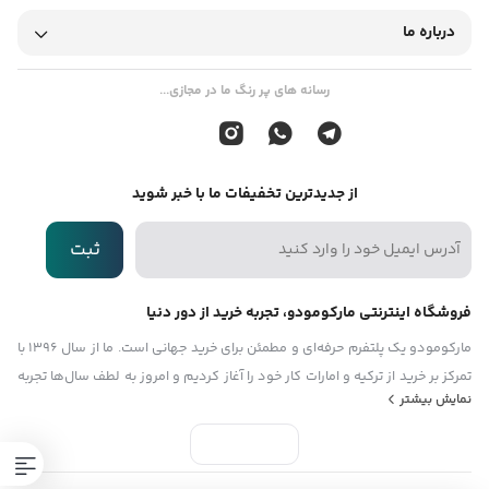
درباره ما
آنت‌رانیلات، اتیل‌هگزیل سالیسیلات، بوتیل متوکسی دی‌بنزویل‌متان،
کومارین، سیترونلول، آلفا-ایزومتیل ایونون، سیترال، فارن‌سول (FIL
رسانه های پر رنگ ما در مجازی...
N70022403 / یک).
از جدیدترین تخفیفات ما با خبر شوید
ثبت
فروشگاه اینترنتی مارکومودو، تجربه خرید از دور دنیا
مارکومودو یک پلتفرم حرفه‌ای و مطمئن برای خرید جهانی است. ما از سال ۱۳۹۶ با
تمرکز بر خرید از ترکیه و امارات کار خود را آغاز کردیم و امروز به لطف سال‌ها تجربه
نمایش بیشتر
و تیمی متخصص، امکان خرید آسان از سراسر دنیا را برای مشتریان ایرانی فراهم
کرده‌ایم. مارکومودو توسط دانشجویان دانشگاه صنعتی شریف بنیان‌گذاری شده
و هدف ما این است که شما بدون نیاز به سفر یا حساب بین‌المللی، بتوانید