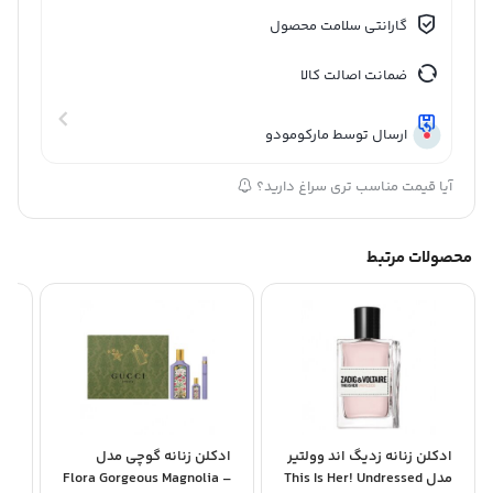
گارانتی سلامت محصول
ضمانت اصالت کالا
ارسال توسط مارکومودو
آیا قیمت مناسب تری سراغ دارید؟
محصولات مرتبط
ادکلن زنانه زدیگ اند وولتیر
ادکلن زنانه گوچی مدل
اد
مدل This Is Her! Undressed
Flora Gorgeous Magnolia –
De